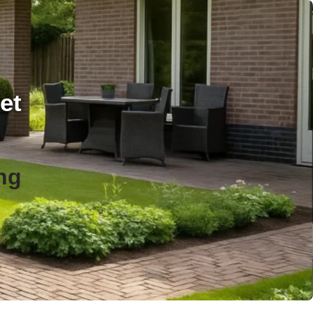
et
ng