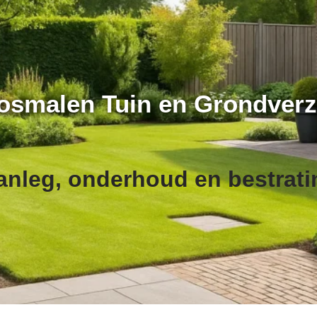
osmalen Tuin en Grondverz
anleg, onderhoud en bestrati